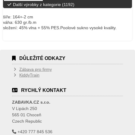
Další výrobky z kategorie (
1192
)
šíře: 164+-2 cm
váha: 630 gr./b.m
složení: 45% vlna + 55% PES.Poolové sukno vysoké kvality.
DŮLEŽITÉ ODKAZY
Zábava pro firmy
KiddyTrain
RYCHLÝ KONTAKT
ZABAVKA.CZ s.r.o.
V Lipách 250
565 01 Choceň
Czech Republic
+420 777 845 536