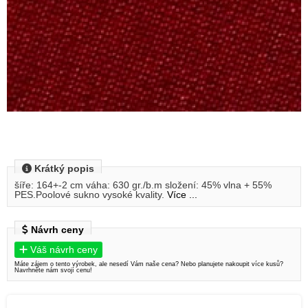
Krátký popis
šíře: 164+-2 cm váha: 630 gr./b.m složení: 45% vlna + 55%
PES.Poolové sukno vysoké kvality.
Více ...
Návrh ceny
Váš návrh ceny
Máte zájem o tento výrobek, ale nesedí Vám naše cena? Nebo planujete nakoupit více kusů?
Navrhněte nám svojí cenu!