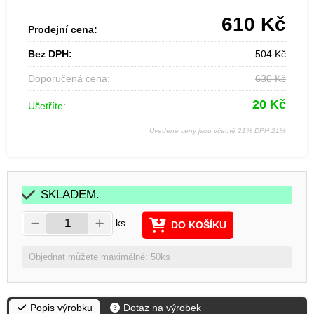
610
Kč
Prodejní cena:
Bez DPH:
504
Kč
Doporučená cena:
630
Kč
20
Kč
Ušetříte:
Uvedené ceny jsou včetně 21% DPH 21%
SKLADEM.
ks
DO KOŠÍKU
Objednat můžete maximálně: 50ks
Popis výrobku
Dotaz na výrobek