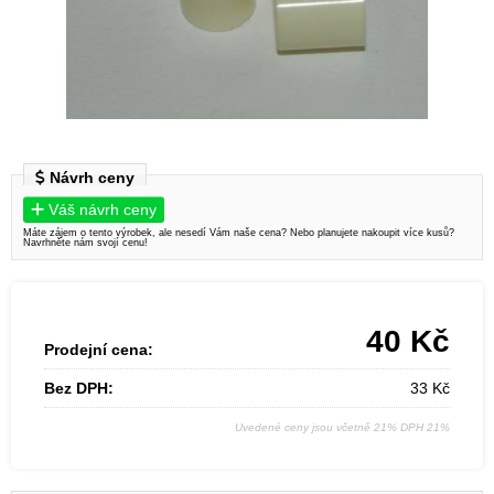
Návrh ceny
Váš návrh ceny
Máte zájem o tento výrobek, ale nesedí Vám naše cena? Nebo planujete nakoupit více kusů?
Navrhněte nám svojí cenu!
40
Kč
Prodejní cena:
Bez DPH:
33
Kč
Uvedené ceny jsou včetně 21% DPH 21%