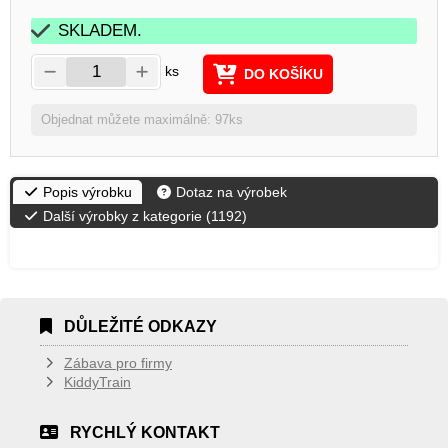
SKLADEM.
ks
DO KOŠÍKU
Objednat můžete maximálně: 97ks
Popis výrobku
Dotaz na výrobek
Další výrobky z kategorie (
1192
)
DŮLEŽITÉ ODKAZY
Zábava pro firmy
KiddyTrain
RYCHLÝ KONTAKT