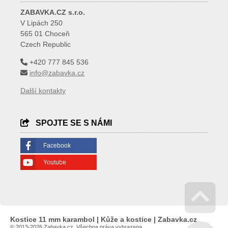
ZABAVKA.CZ s.r.o.
V Lipách 250
565 01 Choceň
Czech Republic
+420 777 845 536
info@zabavka.cz
Další kontakty
SPOJTE SE S NÁMI
Facebook
Youtube
Go 
Kostice 11 mm karambol | Kůže a kostice | Zabavka.cz
© 2013-2026 Zabavka.cz. Všechna práva vyhrazena.