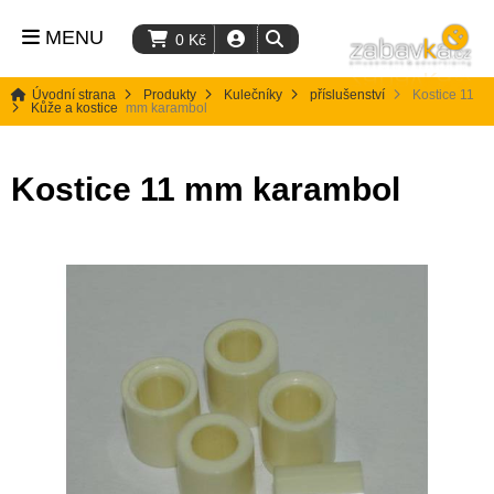
MENU
0
Kč
Úvodní strana
Produkty
Kulečníky
příslušenství
Kostice 11
Kůže a kostice
mm karambol
Kostice 11 mm karambol