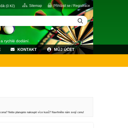
Sitemap
Přihlásit se / Registrace
šík (
0
Kč)
 a rychlé dodání.
E
KONTAKT
MŮJ ÚČET
 cena? Nebo planujete nakoupit více kusů? Navrhněte nám svojí cenu!