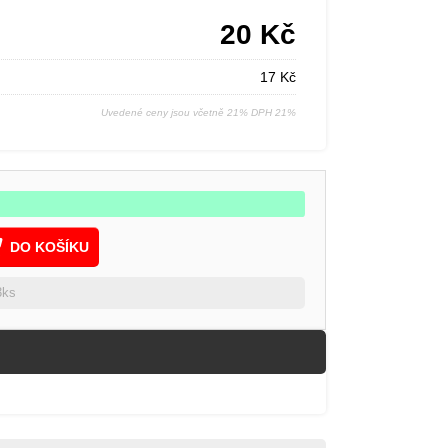
20
Kč
17
Kč
Uvedené ceny jsou včetně 21% DPH 21%
DO KOŠÍKU
3ks