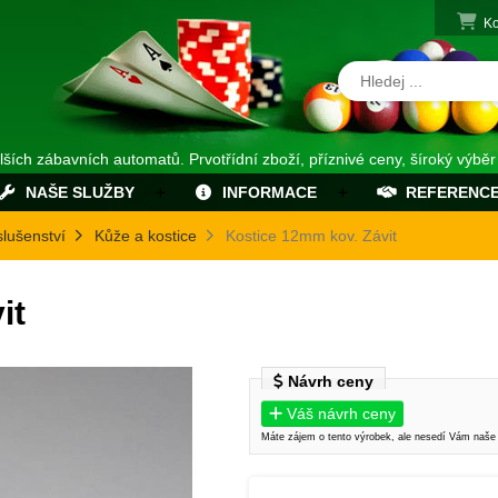
Ko
alších zábavních automatů. Prvotřídní zboží, příznivé ceny, šíroký výběr
NAŠE SLUŽBY
INFORMACE
REFERENC
slušenství
Kůže a kostice
Kostice 12mm kov. Závit
it
Návrh ceny
Váš návrh ceny
Máte zájem o tento výrobek, ale nesedí Vám naše