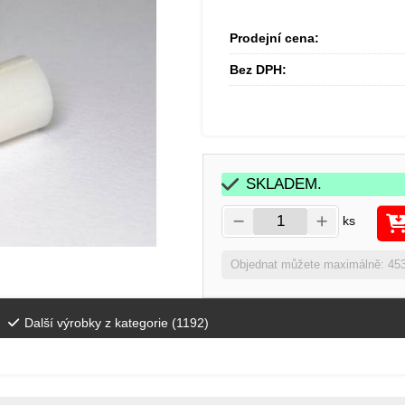
Prodejní cena:
Bez DPH:
SKLADEM.
ks
Objednat můžete maximálně: 45
Další výrobky z kategorie (
1192
)