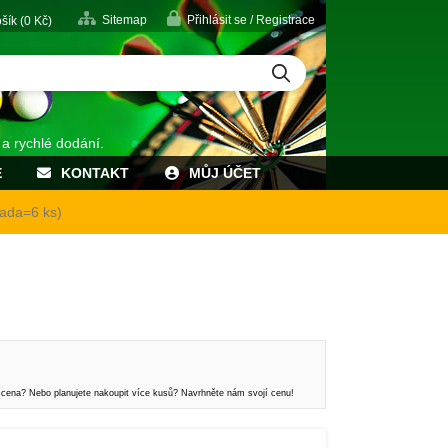
Sitemap
Přihlásit se / Registrace
šík (
0
Kč)
 a rychlé dodání.
E
KONTAKT
MŮJ ÚČET
ada=6 ks)
 cena? Nebo planujete nakoupit více kusů? Navrhněte nám svojí cenu!