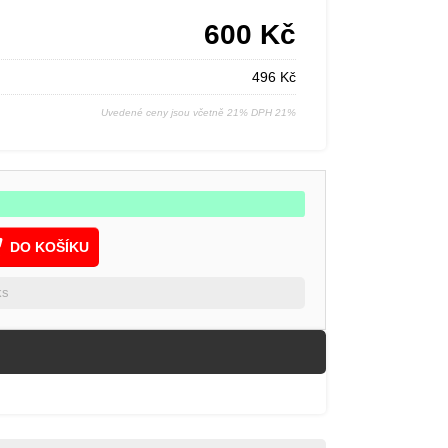
600
Kč
496
Kč
Uvedené ceny jsou včetně 21% DPH 21%
DO KOŠÍKU
ks