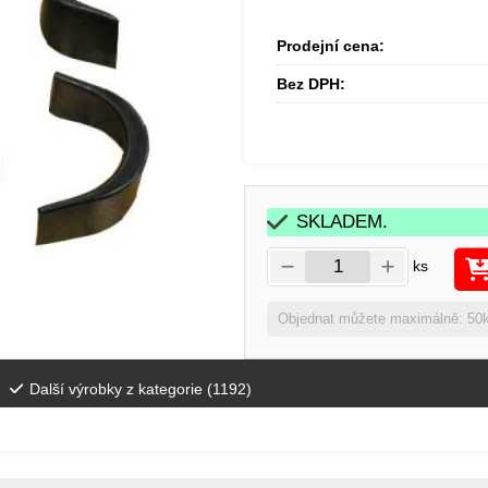
Prodejní cena:
Bez DPH:
SKLADEM.
ks
Objednat můžete maximálně: 50
Další výrobky z kategorie (
1192
)