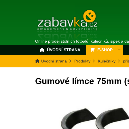
Online prodej stolních fotbalů, kulečníků, šipek a d
ÚVODNÍ STRANA
E-SHOP
Úvodní strana
Produkty
Kulečníky
pří
Gumové límce 75mm (