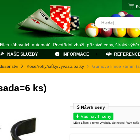
Ko
alších zábavních automatů. Prvotřídní zboží, příznivé ceny, šíroký výběr
NAŠE SLUŽBY
INFORMACE
REFERENC
slušenství
Koše/rohy/síťky/vyvažo.patky
Gumové límce 75mm (s
sada=6 ks)
Návrh ceny
Váš návrh ceny
Máte zájem o tento výrobek, ale nesedí Vám naše