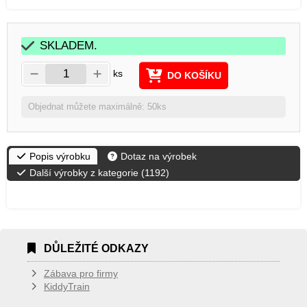
SKLADEM.
ks
DO KOŠÍKU
Objednat můžete maximálně: 50ks
Popis výrobku
Dotaz na výrobek
Další výrobky z kategorie (
1192
)
DŮLEŽITÉ ODKAZY
Zábava pro firmy
KiddyTrain