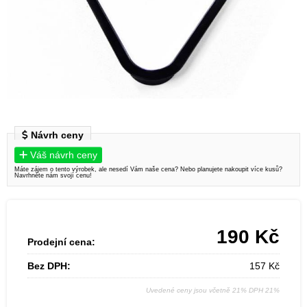
Návrh ceny
Váš návrh ceny
Máte zájem o tento výrobek, ale nesedí Vám naše cena? Nebo planujete nakoupit více kusů?
Navrhněte nám svojí cenu!
190
Kč
Prodejní cena:
Bez DPH:
157
Kč
Uvedené ceny jsou včetně 21% DPH 21%