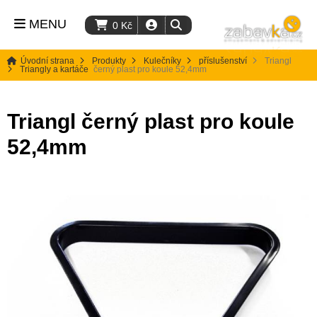
MENU
0
Kč
Úvodní strana
Produkty
Kulečníky
příslušenství
Triangl
Triangly a kartáče
černý plast pro koule 52,4mm
Triangl černý plast pro koule
52,4mm