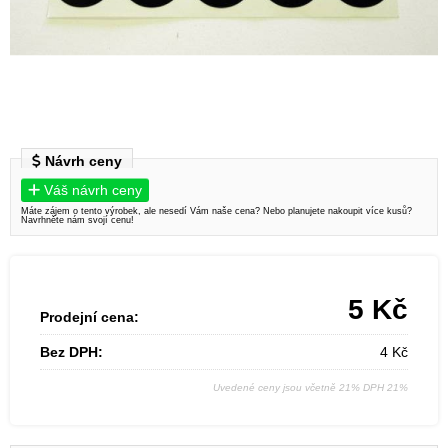
Návrh ceny
Váš návrh ceny
Máte zájem o tento výrobek, ale nesedí Vám naše cena? Nebo planujete nakoupit více kusů?
Navrhněte nám svojí cenu!
5
Kč
Prodejní cena:
Bez DPH:
4
Kč
Uvedené ceny jsou včetně 21% DPH 21%