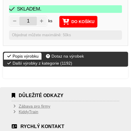
SKLADEM.
ks
DO KOŠÍKU
Objednat můžete maximálně: 50ks
Popis výrobku
Dotaz na výrobek
Další výrobky z kategorie (
1192
)
DŮLEŽITÉ ODKAZY
Zábava pro firmy
KiddyTrain
RYCHLÝ KONTAKT