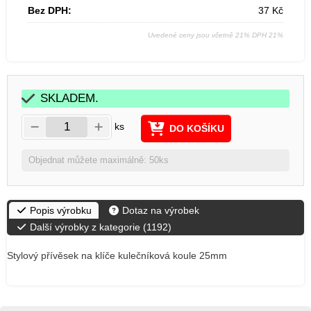
Bez DPH:
37
Kč
Uvedené ceny jsou včetně 21% DPH 21%
SKLADEM.
ks
DO KOŠÍKU
Objednat můžete maximálně: 50ks
Popis výrobku
Dotaz na výrobek
Další výrobky z kategorie (
1192
)
Stylový přívěsek na klíče kulečníková koule 25mm