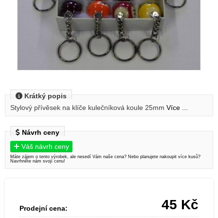
Krátký popis
Stylový přívěsek na klíče kulečníková koule 25mm
Více ...
Návrh ceny
Váš návrh ceny
Máte zájem o tento výrobek, ale nesedí Vám naše cena? Nebo planujete nakoupit více kusů?
Navrhněte nám svojí cenu!
45
Kč
Prodejní cena: