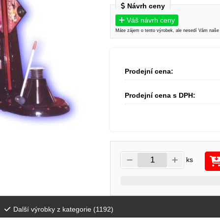
Návrh ceny
Váš návrh ceny
Máte zájem o tento výrobek, ale nesedí Vám naše
Prodejní cena:
Prodejní cena s DPH:
ks
Další výrobky z kategorie (
1192
)