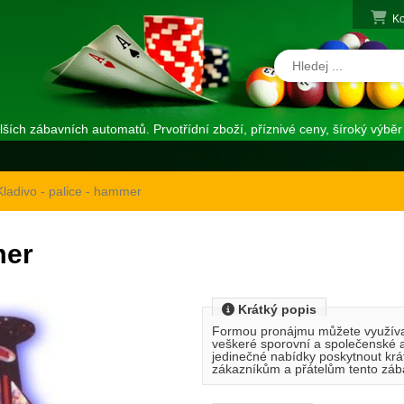
Ko
alších zábavních automatů. Prvotřídní zboží, příznivé ceny, šíroký výběr
Kladivo - palice - hammer
mer
Krátký popis
Formou pronájmu můžete využíva
veškeré sporovní a společenské akc
jedinečné nabídky poskytnout k
zákazníkům a přátelům tento záb