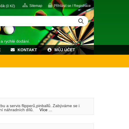
Sitemap
Přihlásit se / Registrace
šík (
0
Kč)
 a rychlé dodání.
E
KONTAKT
MŮJ ÚČET
u a servis flipperů,pinballů. Zabýváme se i
tění náhradních dílů.
Více ...