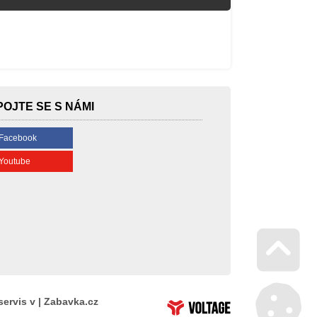
POJTE SE S NÁMI
Facebook
Youtube
Go 
servis v | Zabavka.cz