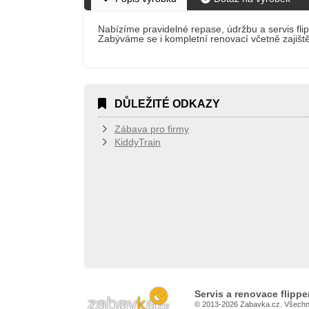
Nabízíme pravidelné repase, údržbu a servis flip
Zabýváme se i kompletní renovací včetně zajiště
DŮLEŽITÉ ODKAZY
Zábava pro firmy
KiddyTrain
Servis a renovace flippe
© 2013-2026 Zabavka.cz. Všechn