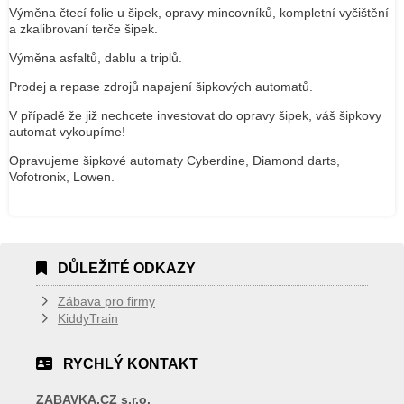
Výměna čtecí folie u šipek, opravy mincovníků, kompletní vyčištění
a zkalibrovaní terče šipek.
Výměna asfaltů, dablu a triplů.
Prodej a repase zdrojů napajení šipkových automatů.
V případě že již nechcete investovat do opravy šipek, váš šipkovy
automat vykoupíme!
Opravujeme šipkové automaty Cyberdine, Diamond darts,
Vofotronix, Lowen.
DŮLEŽITÉ ODKAZY
Zábava pro firmy
KiddyTrain
RYCHLÝ KONTAKT
ZABAVKA.CZ s.r.o.