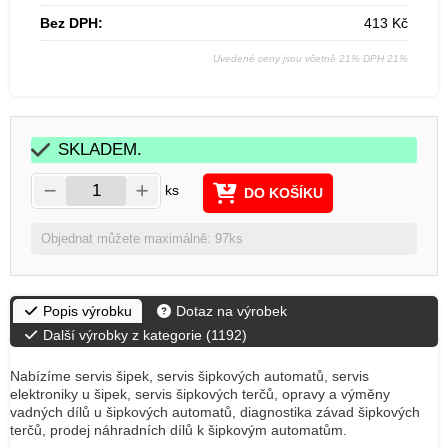
Bez DPH:
413
Kč
Uvedené ceny jsou včetně 21% DPH 21%
SKLADEM.
ks
DO KOŠÍKU
Objednat můžete maximálně: 97ks
Popis výrobku
Dotaz na výrobek
Další výrobky z kategorie (
1192
)
Nabízíme servis šipek, servis šipkových automatů, servis
elektroniky u šipek, servis šipkových terčů, opravy a výměny
vadných dílů u šipkových automatů, diagnostika závad šipkových
terčů, prodej náhradních dílů k šipkovým automatům.