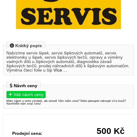
Krátký popis
Nabízíme servis šipek, servis šipkových automatů, servis
elektroniky u šipek, servis šipkových terčů, opravy a výměny
vadných dílů u šipkových automatů, diagnostika závad
šipkových terčů, prodej náhradních dílů k šipkovým automatům.
Výměna čtecí folie u šip
Více ...
Návrh ceny
Váš návrh ceny
Máte zájem o tento výrobek, ale nesedí Vám naše cena? Nebo planujete nakoupit více kusů?
Navrhněte nám svojí cenu!
500
Kč
Prodejní cena: