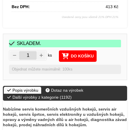
Bez DPH:
413
Kč
Uvedené ceny jsou včetně 21% DPH 21%
SKLADEM.
ks
DO KOŠÍKU
Objednat můžete maximálně: 100ks
Popis výrobku
Dotaz na výrobek
Další výrobky z kategorie (
1192
)
Nabízíme servis komerčních vzdušných hokejů, servis air
hokejů, servis šprtce, servis elektroniky u vzdušných hokejů,
opravy a výměny vadných dílů u air hokejů, diagnostika závad
hokejů, prodej náhradních dílů k hokejům.