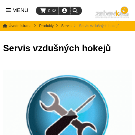
MENU
0
Kč
Úvodní strana
Produkty
Servis
Servis vzdušných hokejů
Servis vzdušných hokejů