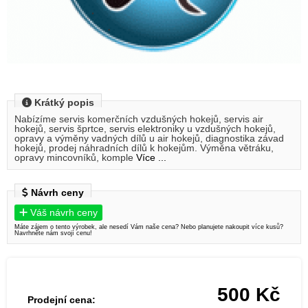
Krátký popis
Nabízíme servis komerčních vzdušných hokejů, servis air
hokejů, servis šprtce, servis elektroniky u vzdušných hokejů,
opravy a výměny vadných dílů u air hokejů, diagnostika závad
hokejů, prodej náhradních dílů k hokejům. Výměna větráku,
opravy mincovníků, komple
Více ...
Návrh ceny
Váš návrh ceny
Máte zájem o tento výrobek, ale nesedí Vám naše cena? Nebo planujete nakoupit více kusů?
Navrhněte nám svojí cenu!
500
Kč
Prodejní cena: