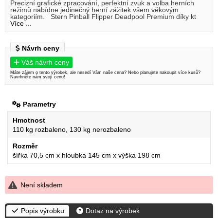
Precizní grafické zpracování, perfektní zvuk a volba herních
režimů nabídne jedinečný herní zážitek všem věkovým
kategoriím. Stern Pinball Flipper Deadpool Premium díky kt
Více ...
Návrh ceny
Váš návrh ceny
Máte zájem o tento výrobek, ale nesedí Vám naše cena? Nebo planujete nakoupit více kusů?
Navrhněte nám svojí cenu!
Parametry
Hmotnost
110 kg rozbaleno, 130 kg nerozbaleno
Rozměr
šířka 70,5 cm x hloubka 145 cm x výška 198 cm
Není skladem
Popis výrobku
Dotaz na výrobek