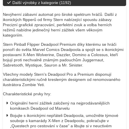
Další výrobky z kategorie (
1192
)
Nevýherní zábavní automat pro široké spektrum hráčů. Další z
ikonických flipperů od firmy Stern nabízející spoustu zábavy.
Precizní grafické zpracování, perfektní zvuk a volba herních
režimů nabídne jedinečný herní zážitek všem věkovým
kategoriím.
Stern Pinball Flipper Deadpool Premium díky kterému se hráči
ponoří do světa Marvel Comics Deadpoola a spojít se s ikonickými
postavami X-Men Wolverine, Dazzler, Domino a Colossus, kteří
bojují proti nechvalně známým padouchům Juggernaut,
Sabretooth, Mystique, Sauron a Mr. Sinister.
Všechny modely Stern's Deadpool Pro a Premium disponují
charakteristickými ručně kresleným designem od renomovaného
ilustrátora Zombie Yeti.
Charakteristické prvky hry:
Originální herní zážitek založený na nejprodávanějších
komiksech Deadpool od Marvelu
Bojujte s ikonickými nepřáteli Deadpoola, umožněte týmové
souboje s kamarády X-Men z Deadpoolu, pokračujte v
„Questech pro cestování v čase“ a libujte si v neuctivém