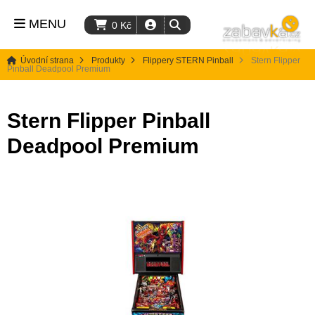
MENU
0
Kč
Úvodní strana
Produkty
Flippery STERN Pinball
Stern Flipper
Pinball Deadpool Premium
Stern Flipper Pinball
Deadpool Premium