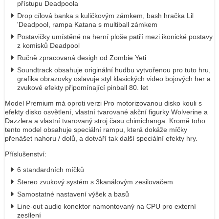
přístupu Deadpoola
Drop cílová banka s kuličkovým zámkem, bash hračka Lil
'Deadpool, rampa Katana s multiball zámkem
Postavičky umístěné na herní ploše patří mezi ikonické postavy
z komisků Deadpool
Ručně zpracovaná desigh od Zombie Yeti
Soundtrack obsahuje originální hudbu vytvořenou pro tuto hru,
grafika obrazovky oslavuje styl klasických video bojových her a
zvukové efekty připomínající pinball 80. let
Model Premium má oproti verzi Pro motorizovanou disko kouli s
efekty disko osvětlení, vlastní tvarované akční figurky Wolverine a
Dazzlera a vlastní tvarovaný stroj času chimichanga. Kromě toho
tento model obsahuje speciální rampu, která dokáže míčky
přenášet nahoru / dolů, a dotváří tak další speciální efekty hry.
Příslušenství:
6 standardních míčků
Stereo zvukový systém s 3kanálovým zesilovačem
Samostatné nastavení výšek a basů
Line-out audio konektor namontovaný na CPU pro externí
zesílení