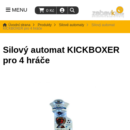
MENU
0
Kč
Úvodní strana
Produkty
Silové automaty
Silový automat
KICKBOXER pro 4 hráče
Silový automat KICKBOXER
pro 4 hráče