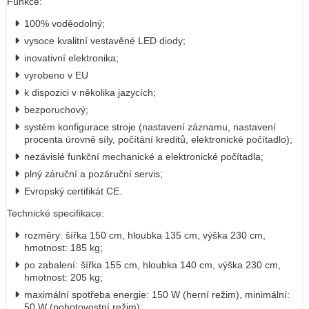
Funkce:
100% voděodolný;
vysoce kvalitní vestavěné LED diody;
inovativní elektronika;
vyrobeno v EU
k dispozici v několika jazycích;
bezporuchový;
systém konfigurace stroje (nastavení záznamu, nastavení
procenta úrovně síly, počítání kreditů, elektronické počítadlo);
nezávislé funkční mechanické a elektronické počítadla;
plný záruční a pozáruční servis;
Evropský certifikát CE.
Technické specifikace:
rozměry: šířka 150 cm, hloubka 135 cm, výška 230 cm,
hmotnost: 185 kg;
po zabalení: šířka 155 cm, hloubka 140 cm, výška 230 cm,
hmotnost: 205 kg;
maximální spotřeba energie: 150 W (herní režim), minimální:
50 W (pohotovostní režim);