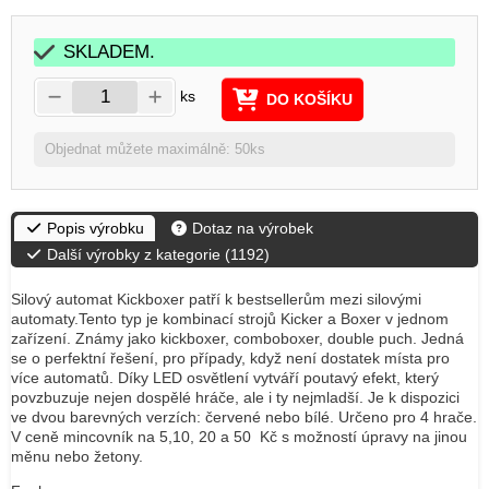
SKLADEM.
ks
DO KOŠÍKU
Objednat můžete maximálně: 50ks
Popis výrobku
Dotaz na výrobek
Další výrobky z kategorie (
1192
)
Silový automat Kickboxer patří k bestsellerům mezi silovými
automaty.Tento typ je kombinací strojů Kicker a Boxer v jednom
zařízení. Známy jako kickboxer, comboboxer, double puch. Jedná
se o perfektní řešení, pro případy, když není dostatek místa pro
více automatů. Díky LED osvětlení vytváří poutavý efekt, který
povzbuzuje nejen dospělé hráče, ale i ty nejmladší. Je k dispozici
ve dvou barevných verzích: červené nebo bílé. Určeno pro 4 hrače.
V ceně mincovník na 5,10, 20 a 50 Kč s možností úpravy na jinou
měnu nebo žetony.