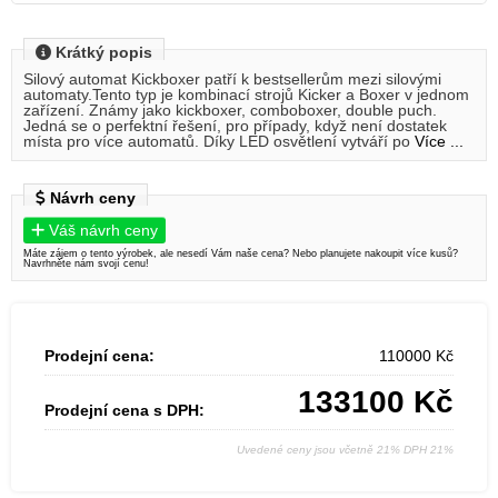
Krátký popis
Silový automat Kickboxer patří k bestsellerům mezi silovými
automaty.Tento typ je kombinací strojů Kicker a Boxer v jednom
zařízení. Známy jako kickboxer, comboboxer, double puch.
Jedná se o perfektní řešení, pro případy, když není dostatek
místa pro více automatů. Díky LED osvětlení vytváří po
Více ...
Návrh ceny
Váš návrh ceny
Máte zájem o tento výrobek, ale nesedí Vám naše cena? Nebo planujete nakoupit více kusů?
Navrhněte nám svojí cenu!
Prodejní cena:
110000
Kč
133100
Kč
Prodejní cena s DPH:
Uvedené ceny jsou včetně 21% DPH 21%