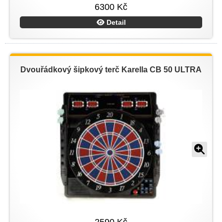
6300 Kč
Detail
Dvouřádkový šipkový terč Karella CB 50 ULTRA