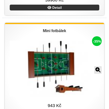
39900 Kč
Detail
Mini fotbálek
-35%
943 Kč