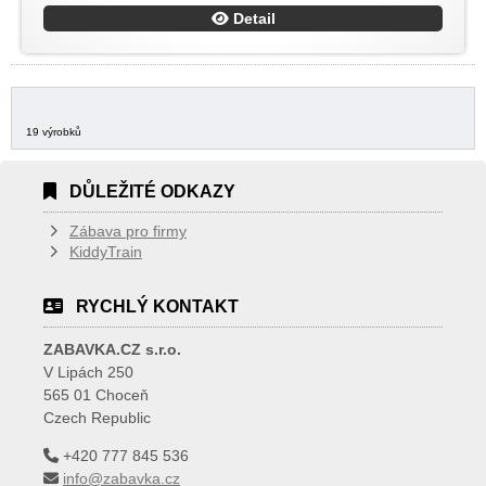
Detail
19 výrobků
DŮLEŽITÉ ODKAZY
Zábava pro firmy
KiddyTrain
RYCHLÝ KONTAKT
ZABAVKA.CZ s.r.o.
V Lipách 250
565 01 Choceň
Czech Republic
+420 777 845 536
info@zabavka.cz