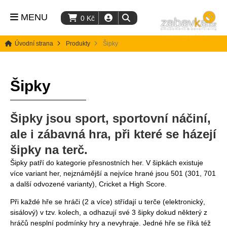
MENU
0
Kč
Úvodní strana
Produkty
Šipky
Šipky
Šipky
jsou sport, sportovní náčiní,
ale i zábavná hra, při které se házejí
šipky na terč.
Šipky patří do kategorie přesnostních her. V šipkách existuje
více variant her, nejznámější a nejvíce hrané jsou 501 (301, 701
a další odvozené varianty), Cricket a High Score.
Při každé hře se hráči (2 a více) střídají u terče (elektronický,
sisálový) v tzv. kolech, a odhazují své 3 šipky dokud některý z
hráčů nesplní podmínky hry a nevyhraje. Jedné hře se říká též