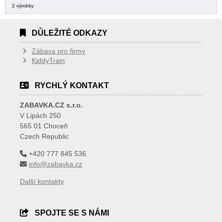
2 výrobky
DŮLEŽITÉ ODKAZY
Zábava pro firmy
KiddyTrain
RYCHLÝ KONTAKT
ZABAVKA.CZ s.r.o.
V Lipách 250
565 01 Choceň
Czech Republic
+420 777 845 536
info@zabavka.cz
Další kontakty
SPOJTE SE S NÁMI