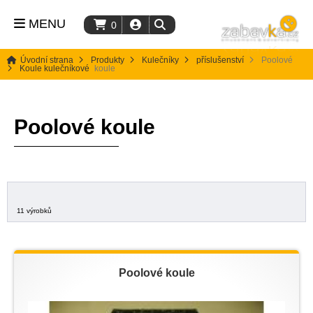
MENU
0
Úvodní strana
Produkty
Kulečníky
příslušenství
Poolové
Koule kulečníkové
koule
Poolové koule
11 výrobků
Poolové koule