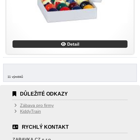
Detail
11 výrobků
DŮLEŽITÉ ODKAZY
Zábava pro firmy
KiddyTrain
RYCHLÝ KONTAKT
ZABAVKA.CZ s.r.o.