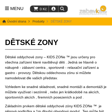
MENU
0
Kč
Úvodní strana
Produkty
DĚTSKÉ ZONY
DĚTSKÉ ZONY
Dětské oddychové zony – KIDS ZONe ™ jsou určeny pro
všechna zařízení které navštěvují děti .
Jedná se hlavně o
nákupně - zábavní centra , sportovně - relaxační zařízení a
gastro - provozy.
Dětskou oddechovou zónu si můžete
namodelovat dle vašich představ.
Vzhledem ke snadné skladnosti, snadné montáži a demontáži je
můžete využívat i sezónně , nebo jen krátkodobě na akcích,
sportovních akcích , firemních posezeních a pod .
Základním prvkem dětské oddychové zóny KIDS ZONe ™ je
pěnová podložka a 1m dlouhý obvodový modul .
Ten může být