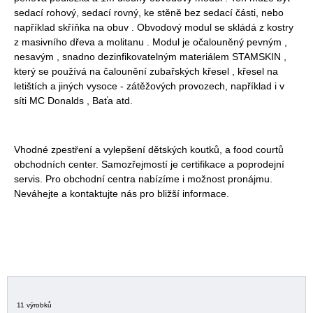
sedací rohový, sedací rovný, ke stěně bez sedací části, nebo
například skříňka na obuv .
Obvodový modul se skládá z kostry
z masivního dřeva a molitanu .
Modul je očalouněný pevným ,
nesavým , snadno dezinfikovatelným materiálem STAMSKIN ,
který se používá na čalounění zubařských křesel , křesel na
letištích a jiných vysoce - zátěžových provozech, například i v
síti MC Donalds , Baťa atd.
Vhodné zpestření a vylepšení dětských koutků, a food courtů
obchodních center. Samozřejmostí je certifikace a poprodejní
servis. Pro obchodní centra nabízíme i možnost pronájmu.
Neváhejte a kontaktujte nás pro bližší informace.
11 výrobků