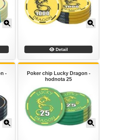
Detail
n -
Poker chip Lucky Dragon -
hodnota 25