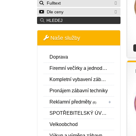
Fulltext
Dle ceny
HLEDEJ
Naše služby
Doprava
Firemní večírky a jednodenní pronájmy
Kompletní vybavení zábavních center a realizace interiéru
Pronájem zábavní techniky
Reklamní předměty
(6)
SPOTŘEBITELSKÝ ÚVĚR SPOLEČNOSTI ESSOX S.R.O.
Velkoobchod
Výkup a výměna zábavní techniky