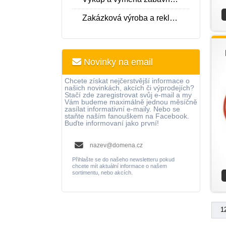
Zakázková výroba a reklamní fotbálky
Novinky na email
Chcete získat nejčerstvější informace o
našich novinkách, akcích či výprodejích?
Stačí zde zaregistrovat svůj e-mail a my
Vám budeme maximálně jednou měsíčně
zasílat informativní e-maily. Nebo se
staňte naším fanouškem na Facebook.
Buďte informovaní jako první!
Přihlašte se do našeho newsletteru pokud
chcete mít aktuální informace o našem
sortimentu, nebo akcích.
1