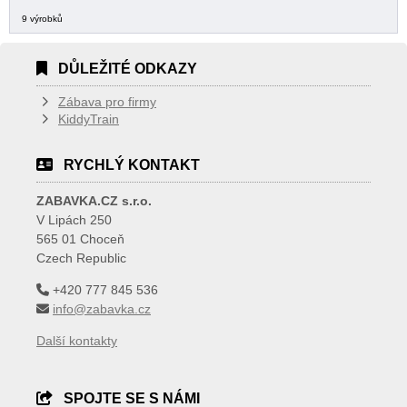
9 výrobků
DŮLEŽITÉ ODKAZY
Zábava pro firmy
KiddyTrain
RYCHLÝ KONTAKT
ZABAVKA.CZ s.r.o.
V Lipách 250
565 01 Choceň
Czech Republic
+420 777 845 536
info@zabavka.cz
Další kontakty
SPOJTE SE S NÁMI