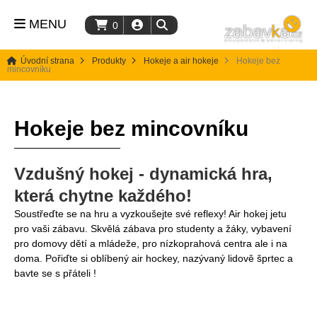
MENU
0
Úvodní strana
Produkty
Hokeje a air hokeje
Hokeje bez
mincovníku
Hokeje bez mincovníku
Vzdušný hokej - dynamická hra,
která chytne každého!
Soustřeďte se na hru a vyzkoušejte své reflexy! Air hokej jetu
pro vaši zábavu. Skvělá zábava pro studenty a žáky, vybavení
pro domovy dětí a mládeže, pro nízkoprahová centra ale i na
doma. Pořiďte si oblíbený air hockey, nazývaný lidově šprtec a
bavte se s přáteli !