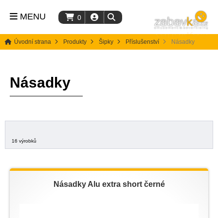
MENU
0
Úvodní strana
Produkty
Šipky
Příslušenství
Násadky
Násadky
16 výrobků
Násadky Alu extra short černé