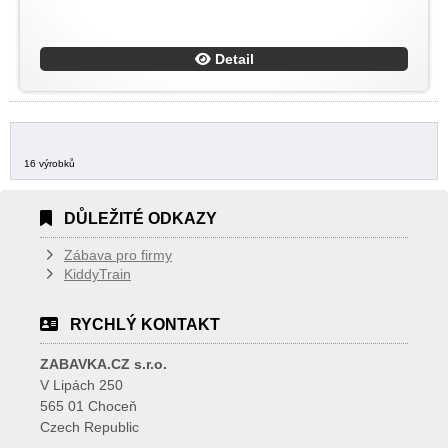
Detail
16 výrobků
DŮLEŽITÉ ODKAZY
Zábava pro firmy
KiddyTrain
RYCHLÝ KONTAKT
ZABAVKA.CZ s.r.o.
V Lipách 250
565 01 Choceň
Czech Republic