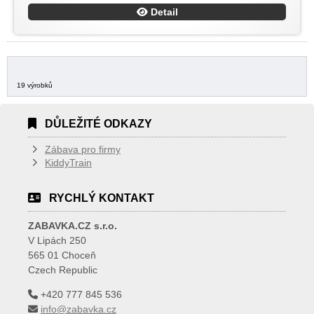
Detail
19 výrobků
DŮLEŽITÉ ODKAZY
Zábava pro firmy
KiddyTrain
RYCHLÝ KONTAKT
ZABAVKA.CZ s.r.o.
V Lipách 250
565 01 Choceň
Czech Republic
+420 777 845 536
info@zabavka.cz