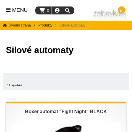
MENU
0
Úvodní strana
Produkty
Silové automaty
Silové automaty
19 výrobků
Boxer automat "Fight Night" BLACK