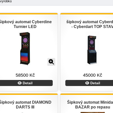
 výrobků
Šipkový automat Cyberdine
šipkový automat Cyberd
Turnier LED
- Cyberdart TOP STA
58500 Kč
45000 Kč
Detail
Detail
Šipkový automat DIAMOND
Šipkový automat Minida
DARTS III
BAZAR po repasu