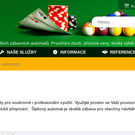
Ko
alších zábavních automatů. Prvotřídní zboží, příznivé ceny, šíroký výběr
NAŠE SLUŽBY
INFORMACE
REFERENC
é automaty
 pro soukromé i profesionální využití. Využijte prostor ve Vaší provoz
ické přepínání. Šipkový automat je skvělá zábava pro všechny návště