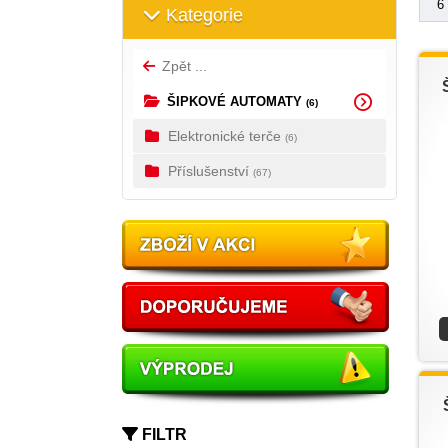
6
Kategorie
Zpět ...
ŠIPKOVÉ AUTOMATY
(6)
Elektronické terče
(6)
Příslušenství
(67)
FILTR