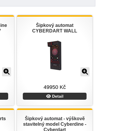
ine
Šipkový automat
V
CYBERDART WALL
49950 Kč
Detail
rts
Šipkový automat - výškově
stavitelný model Cyberdine -
Cyberdart