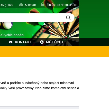
Sitemap
Přihlásit se / Registrace
šík (
0
Kč)
 a rychlé dodání.
E
KONTAKT
MŮJ ÚČET
ovně a pořiďte si nástěnný nebo stojací mincovní
vníky Vaší provozovny. Nabízíme kompletní servis a