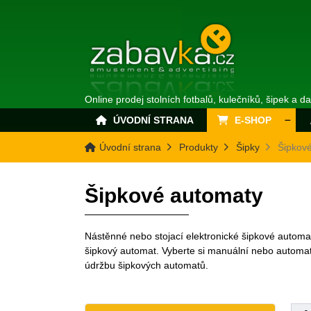
Online prodej stolních fotbalů, kulečníků, šipek a d
ÚVODNÍ STRANA
E-SHOP
Úvodní strana
Produkty
Šipky
Šipkov
Šipkové automaty
Nástěnné nebo stojací elektronické šipkové automaty
šipkový automat. Vyberte si manuální nebo automat
údržbu šipkových automatů.