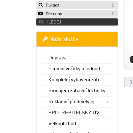
Fulltext
Dle ceny
HLEDEJ
Naše služby
Doprava
Firemní večírky a jednodenní pronájmy
Kompletní vybavení zábavních center a realizace interiéru
6
Pronájem zábavní techniky
Reklamní předměty
(6)
SPOTŘEBITELSKÝ ÚVĚR SPOLEČNOSTI ESSOX S.R.O.
Velkoobchod